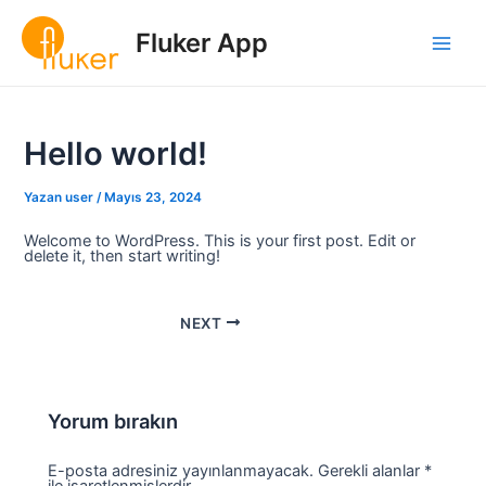
İçeriğe
Post
Main
atla
navigation
Fluker App
Men
Hello world!
Yazan
user
/
Mayıs 23, 2024
Welcome to WordPress. This is your first post. Edit or
delete it, then start writing!
NEXT
Yorum bırakın
E-posta adresiniz yayınlanmayacak.
Gerekli alanlar
*
ile işaretlenmişlerdir